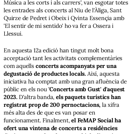
Música a les corts i als carrers', van esgotar totes
les entrades als concerts al Niu de l'Àliga, Sant
Quirze de Pedret i Obeix i Qvinta Essençia amb
'El sentir de mi sentido' ho va fer a Ossera i
Llessui.
En aquesta 12a edició han tingut molt bona
acceptació tant les activitats complementàries
com aquells
concerts acompanyats per una
degustació de productes locals.
Així, aquesta
iniciativa ha comptat amb una gran afluència de
públic en els nou
'Concerts amb Gust' d'aquest
2023.
D'altra banda,
els paquets turístics han
registrat prop de 200 pernoctacions,
la xifra
més alta des de que es van posar en
funcionament. Finalment,
el FeMAP Social ha
ofert una vintena de concerts a residències