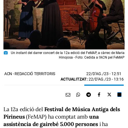
photo_camera
Un instant del darrer concert de la 12a edició del FeMAP, a càrrec de Maria
Hinojosa - Foto: Cedida a l'ACN pel FeMAP
22/D’AG./23
- 12:51
ACN - REDACCIÓ TERRITORIS
ACTUALITZAT:
22/D’AG./23 - 13:16
La 12a edició del
Festival de Música Antiga dels
Pirineus
(FeMAP) ha comptat amb
una
assistència de gairebé 5.000 persones
i ha