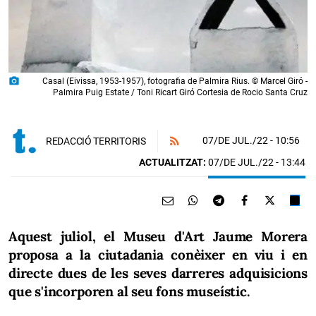
photo_camera
Casal (Eivissa, 1953-1957), fotografia de Palmira Rius. © Marcel Giró -
Palmira Puig Estate / Toni Ricart Giró Cortesia de Rocio Santa Cruz
07/DE JUL./22
- 10:56
REDACCIÓ TERRITORIS
ACTUALITZAT:
07/DE JUL./22 - 13:44
Aquest juliol, el Museu d'Art Jaume Morera
proposa a la ciutadania conèixer en viu i en
directe dues de les seves darreres adquisicions
que s'incorporen al seu fons museístic.