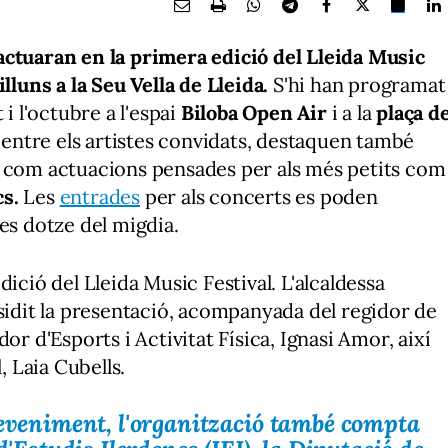
actuaran en la primera edició del Lleida Music
illuns a la Seu Vella de Lleida.
S'hi han programat
 i l'octubre a l'espai
Biloba Open Air
i a la
plaça d
D'entre els artistes convidats, destaquen també
xí com actuacions pensades per als més petits com
s.
Les
entrades
per als concerts es poden
es dotze del migdia.
ició del Lleida Music Festival. L'alcaldessa
esidit la presentació, acompanyada del regidor de
or d'Esports i Activitat Física, Ignasi Amor, així
, Laia Cubells.
deveniment, l'organització també compta