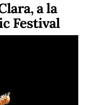
lara, a la
c Festival