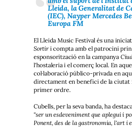
amb el suport de l'Institut 
Lleida, la Generalitat de C
(IEC), Nayper Mercedes Be
Europa FM
El Lleida Music Festival és una inic
Sortir
i compta amb el patrocini pri
esponsorització en la campanya
Ciud
l'hostaleria i el comerç local. En aque
col·laboració público-privada en aq
directament en benefici de la ciutat
primer ordre.
Cubells, per la seva banda, ha destaca
"ser un esdeveniment que aplegui i posi
Ponent, des de la gastronomia, l'art i 