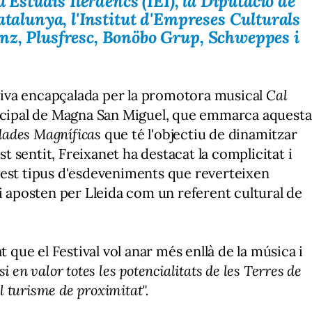
d'Estudis Ilerdencs (IEI), la Diputació de
atalunya, l'Institut d'Empreses Culturals
nz, Plusfresc, Bonöbo Grup, Schweppes i
iativa encapçalada per la promotora musical
Cal
ncipal de Magna San Miguel, que emmarca aquesta
ades Magníficas
que té l'objectiu de dinamitzar
st sentit, Freixanet ha destacat la complicitat i
uest tipus d'esdeveniments que reverteixen
 i aposten per Lleida com un referent cultural de
t que el Festival vol anar més enllà de la música i
 en valor totes les potencialitats de les Terres de
el turisme de proximitat".