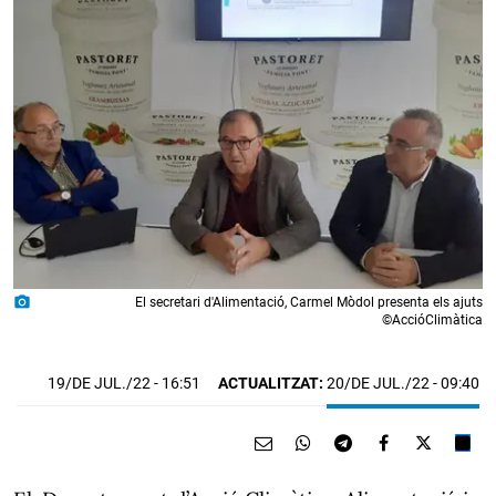
photo_camera
El secretari d'Alimentació, Carmel Mòdol presenta els ajuts
©AccióClimàtica
19/DE JUL./22
- 16:51
ACTUALITZAT:
20/DE JUL./22 - 09:40