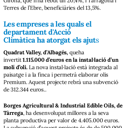
Girona, que n’ha rebut un 20,4%, i Tarragona i
Terres de l’Ebre, beneficiàries del 13,5%.
Les empreses a les quals el
departament d'Acció
Climàtica ha atorgat els ajut
s
Quadrat Valley, d’Albagés,
queha
invertit
1.115.000 d’euros en la instal·lació d’un
molí d’oli.
La nova instal·lació està integrada al
paisatge i a la finca i permetrà elaborar olis
Premium. Aquest projecte rebrà una subvenció
de 312.344 euros..
Borges Agricultural & Industrial Edible Oils, de
Tàrrega
, ha desenvolupat millores a la seva
planta productiva per valor de 4.405.000 euros.
La subvenció d’aquest projecte és de de 500.000