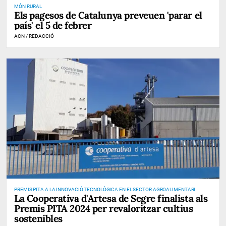
MÓN RURAL
Els pagesos de Catalunya preveuen 'parar el
país' el 5 de febrer
ACN / REDACCIÓ
PREMIS PITA A LA INNOVACIÓ TECNOLÒGICA EN EL SECTOR AGROALIMENTARI
La Cooperativa d'Artesa de Segre finalista als
CATALÀ
Premis PITA 2024 per revaloritzar cultius
sostenibles