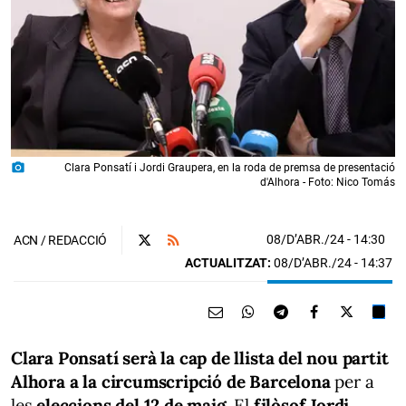
photo_camera
Clara Ponsatí i Jordi Graupera, en la roda de premsa de presentació
d'Alhora - Foto: Nico Tomás
08/D’ABR./24
- 14:30
ACN / REDACCIÓ
ACTUALITZAT:
08/D’ABR./24 - 14:37
Clara Ponsatí serà la cap de llista del nou partit
Alhora a la circumscripció de Barcelona
per a
les
eleccions del 12 de maig.
El
filòsof Jordi