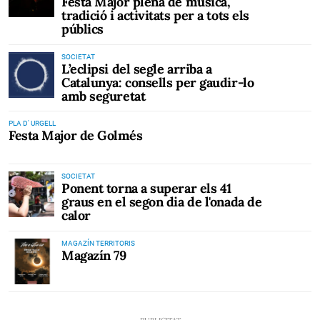
Festa Major plena de música,
tradició i activitats per a tots els
públics
SOCIETAT
L’eclipsi del segle arriba a
Catalunya: consells per gaudir-lo
amb seguretat
PLA D' URGELL
Festa Major de Golmés
SOCIETAT
Ponent torna a superar els 41
graus en el segon dia de l'onada de
calor
MAGAZÍN TERRITORIS
Magazín 79