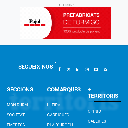
SEGUEIX-NOS
SECCIONS
COMARQUES
+
TERRITORIS
MÓN RURAL
LLEIDA
OPINIÓ
SOCIETAT
GARRIGUES
GALERIES
EMPRESA
PLA D' URGELL