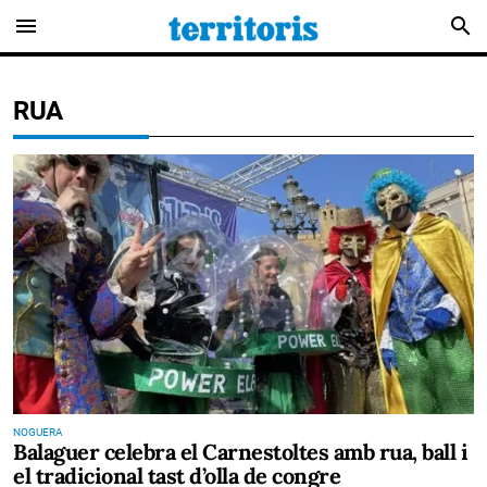
menu
search
RUA
NOGUERA
Balaguer celebra el Carnestoltes amb rua, ball i
el tradicional tast d’olla de congre