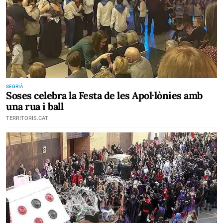
SEGRIÀ
Soses celebra la Festa de les Apol·lònies amb
una rua i ball
TERRITORIS.CAT