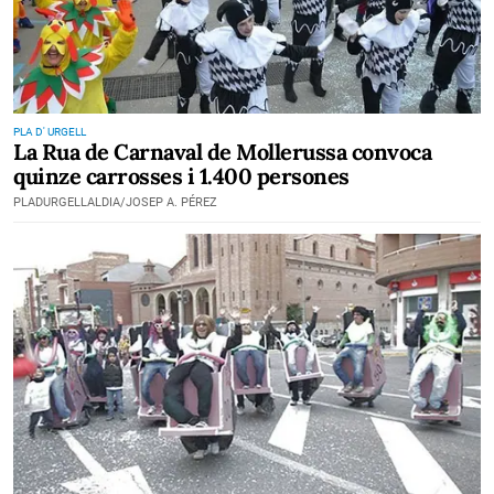
PLA D' URGELL
La Rua de Carnaval de Mollerussa convoca
quinze carrosses i 1.400 persones
PLADURGELLALDIA/JOSEP A. PÉREZ