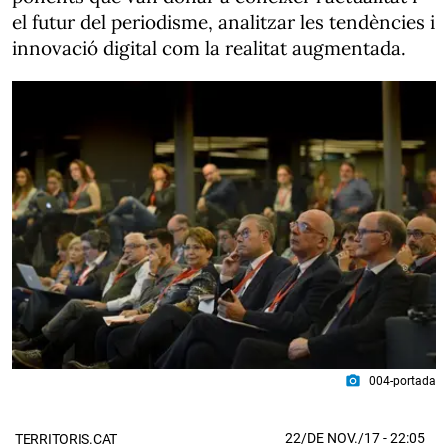
el futur del periodisme, analitzar les tendències i
innovació digital com la realitat augmentada.
photo_camera
004-portada
22/DE NOV./17
- 22:05
TERRITORIS.CAT