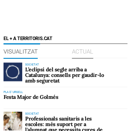
EL + A TERRITORIS.CAT
VISUALITZAT
ACTUAL
SOCIETAT
L’eclipsi del segle arriba a
Catalunya: consells per gaudir-lo
amb seguretat
PLA D' URGELL
Festa Major de Golmés
SOCIETAT
Professionals sanitaris a les
escoles: més suport per a
l'alumnat que necessita cures de