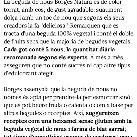
La beguda de nous Borges Natura és de color
torrat, amb cos, de gust agradable, suaument
dolça i amb un toc de nou que segons els seus
creadors la fa ''deliciosa''. Remarquen que es
tracta d'una beguda 100% vegetal i conté el doble
de fruits secs que la majoria de begudes vegetals.
Cada got conté 5 nous, la quantitat diària
recomanada segons els experts
. A més a més,
asseguren que no conté sucres ni cap altre tipus
d'edulcorant afegit.
Borges assenyala que la beguda de nous no
només és apta per prendre-la per esmorzar sinó
que es pot beure freda o calenta o com a base per
altres begudes o receptes. Així,
suggereixen
receptes com una beixamel sense gluten amb la
beguda vegetal de nous i farina de blat sarraí;
tot tipus d'smoothies; cremes de verdures; pans