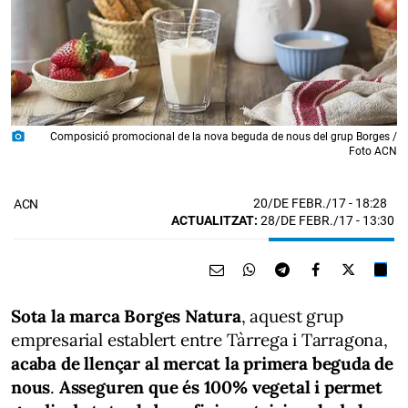
photo_camera
Composició promocional de la nova beguda de nous del grup Borges /
Foto ACN
20/DE FEBR./17
- 18:28
ACN
ACTUALITZAT:
28/DE FEBR./17 - 13:30
Sota la marca Borges Natura
, aquest grup
empresarial establert entre Tàrrega i Tarragona,
acaba de llençar al mercat la primera beguda de
nous
.
Asseguren que és 100% vegetal i permet