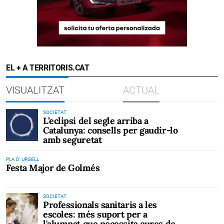
EL + A TERRITORIS.CAT
VISUALITZAT
ACTUAL
SOCIETAT
L’eclipsi del segle arriba a
Catalunya: consells per gaudir-lo
amb seguretat
PLA D' URGELL
Festa Major de Golmés
SOCIETAT
Professionals sanitaris a les
escoles: més suport per a
l'alumnat que necessita cures de