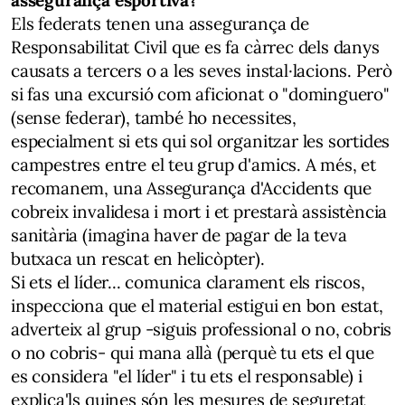
assegurança esportiva?
Els federats tenen una assegurança de
Responsabilitat Civil que es fa càrrec dels danys
causats a tercers o a les seves instal·lacions. Però
si fas una excursió com aficionat o "dominguero"
(sense federar), també ho necessites,
especialment si ets qui sol organitzar les sortides
campestres entre el teu grup d'amics. A més, et
recomanem, una Assegurança d'Accidents que
cobreix invalidesa i mort i et prestarà assistència
sanitària (imagina haver de pagar de la teva
butxaca un rescat en helicòpter).
Si ets el líder... comunica clarament els riscos,
inspecciona que el material estigui en bon estat,
adverteix al grup -siguis professional o no, cobris
o no cobris- qui mana allà (perquè tu ets el que
es considera "el líder" i tu ets el responsable) i
explica'ls quines són les mesures de seguretat