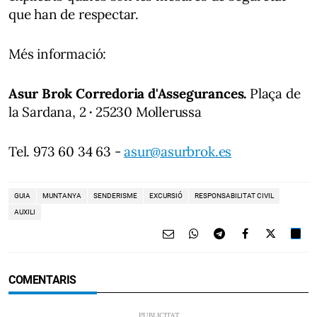
que han de respectar.
Més informació:
Asur Brok Corredoria d'Assegurances.
Plaça de
la Sardana, 2
·
25230 Mollerussa
Tel. 973 60 34 63 -
asur@asurbrok.es
GUIA
MUNTANYA
SENDERISME
EXCURSIÓ
RESPONSABILITAT CIVIL
AUXILI
COMENTARIS