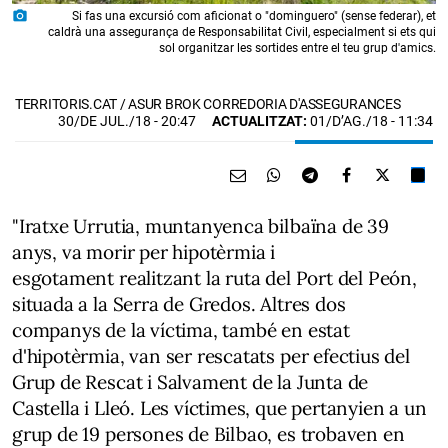
photo_camera
Si fas una excursió com aficionat o "dominguero" (sense federar), et
caldrà una assegurança de Responsabilitat Civil, especialment si ets qui
sol organitzar les sortides entre el teu grup d'amics.
TERRITORIS.CAT / ASUR BROK CORREDORIA D'ASSEGURANCES
30/DE JUL./18
- 20:47
ACTUALITZAT:
01/D’AG./18 - 11:34
"Iratxe Urrutia, muntanyenca bilbaïna de 39
anys, va morir per hipotèrmia i
esgotament realitzant la ruta del Port del Peón,
situada a la Serra de Gredos. Altres dos
companys de la víctima, també en estat
d'hipotèrmia, van ser rescatats per efectius del
Grup de Rescat i Salvament de la Junta de
Castella i Lleó. Les víctimes, que pertanyien a un
grup de 19 persones de Bilbao, es trobaven en