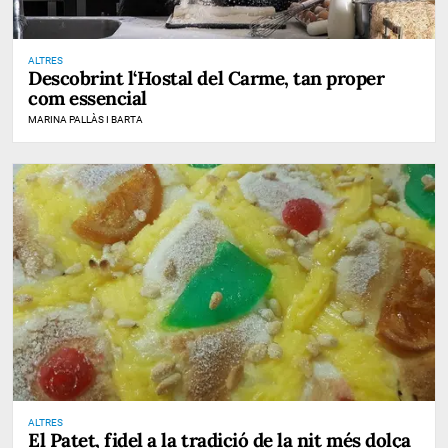
ALTRES
Descobrint l‘Hostal del Carme, tan proper
com essencial
MARINA PALLÀS I BARTA
ALTRES
El Patet, fidel a la tradició de la nit més dolça