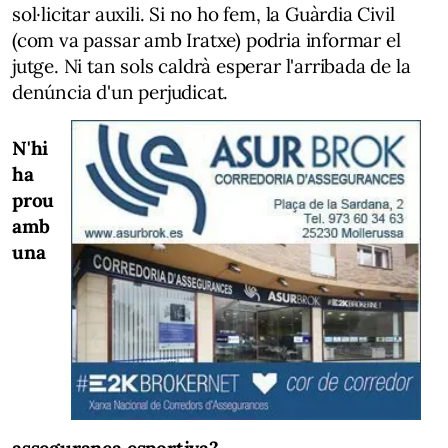
sol·licitar auxili. Si no ho fem, la Guàrdia Civil
(com va passar amb Iratxe) podria informar el
jutge. Ni tan sols caldrà esperar l'arribada de la
denúncia d'un perjudicat.
N'hi
ha
prou
amb
una