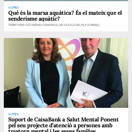
ALTRES
Què és la marxa aquàtica? És el mateix que el
senderisme aquàtic?
TERRITORIS.CAT/SERVEI COMARCAL DE CATALÀ DEL PLA D'URGELL
ALTRES
Suport de CaixaBank a Salut Mental Ponent
pel seu projecte d’atenció a persones amb
trastorn mental i les seves famílies