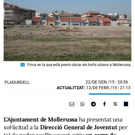
photo_camera
Finca en la que està previs ubicar els horts urbans a Mollerussa.
22/DE GEN./15
- 20:56
PLADURGELL
ACTUALITZAT:
12/DE FEBR./15 - 21:13
L’Ajuntament de Mollerussa
ha presentat una
sol·licitud a la
Direcció General de Joventut
per