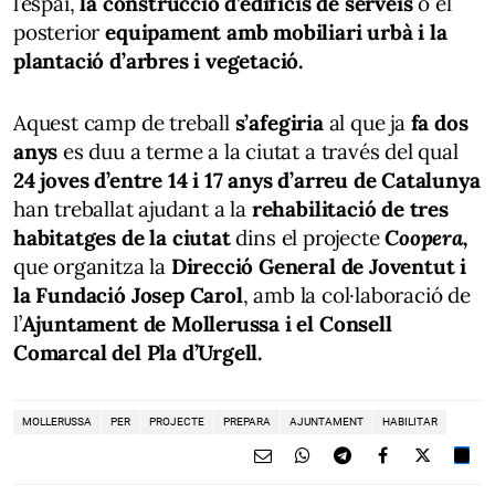
l’espai,
la construcció d’edificis de serveis
o el
posterior
equipament amb mobiliari urbà i la
plantació d’arbres i vegetació.
Aquest camp de treball
s’afegiria
al que ja
fa dos
anys
es duu a terme a la ciutat a través del qual
24 joves d’entre 14 i 17 anys d’arreu de Catalunya
han treballat ajudant a la
rehabilitació de tres
habitatges de la ciutat
dins el projecte
Coopera,
que organitza la
Direcció General de Joventut i
la Fundació Josep Carol
, amb la col·laboració de
l’
Ajuntament de Mollerussa i el Consell
Comarcal del Pla d’Urgell.
MOLLERUSSA
PER
PROJECTE
PREPARA
AJUNTAMENT
HABILITAR