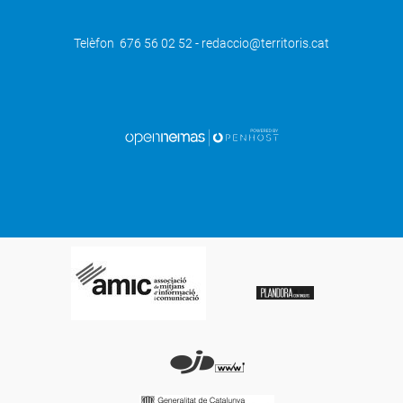
Telèfon 676 56 02 52 - redaccio@territoris.cat
SEGÜENT
Detenen un veí de les Borges per
robatoris amb força al Pla d’Urgell i
l’Urgell