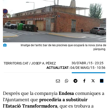
photo_camera
Imatge de l'antic bar de les piscines que ocuparà la nova zona de
pàrquing.
30/D’ABR./15
- 23:25
TERRITORIS.CAT / JOSEP A. PÉREZ
ACTUALITZAT:
04/DE MAIG/15 - 10:56
Després que la companyia
Endesa
comuniques a
l'Ajuntament que
procediria a substituir
l'Estació Transformadora
, que es trobava a