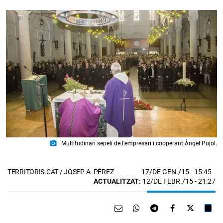
photo_camera
Multitudinari sepeli de l'empresari i cooperant Àngel Pujol.
17/DE GEN./15
- 15:45
TERRITORIS.CAT / JOSEP A. PÉREZ
ACTUALITZAT:
12/DE FEBR./15 - 21:27