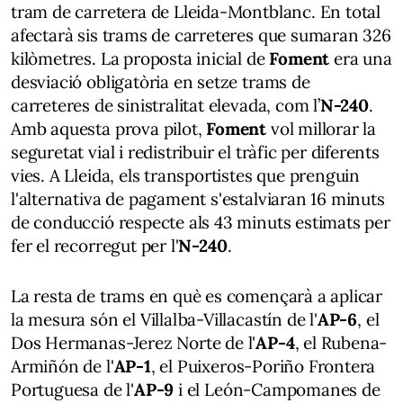
tram de carretera de Lleida-Montblanc. En total
afectarà sis trams de carreteres que sumaran 326
kilòmetres. La proposta inicial de
Foment
era una
desviació obligatòria en setze trams de
carreteres de sinistralitat elevada, com l’
N-240
.
Amb aquesta prova pilot,
Foment
vol millorar la
seguretat vial i redistribuir el tràfic per diferents
vies. A Lleida, els transportistes que prenguin
l'alternativa de pagament s'estalviaran 16 minuts
de conducció respecte als 43 minuts estimats per
fer el recorregut per l'
N-240
.
La resta de trams en què es començarà a aplicar
la mesura són el Villalba-Villacastín de l'
AP-6
, el
Dos Hermanas-Jerez Norte de l'
AP-4
, el Rubena-
Armiñón de l'
AP-1
, el Puixeros-Poriño Frontera
Portuguesa de l'
AP-9
i el León-Campomanes de