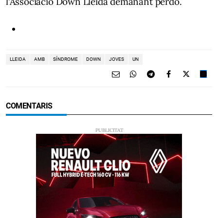
l'Associació Down Lleida demanant perdó.
LLEIDA
AMB
SÍNDROME
DOWN
JOVES
UN
COMENTARIS