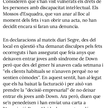
Consideren que s'han vist vulnerats els drets de
les persones amb discapacitat intel·lectual. Els
Mossos d'Esquadra, que van anar al lloc al
moment dels fets i van obrir una acta, no han
decidit encara si faran una denuncia.
En declaracions al mateix diari Segre, des del
local en qüestió s'ha demanat disculpes pels fets
ocorreguts i han assegurat que feia anys que
deixaven entrar joves amb síndrome de Down
però que des del gener hi anaven cada setmana i
''els clients habituals se n'anaven perquè no se
sentien còmodes''. En aquest sentit, han al·legat
que els ha baixat la facturació i per això van
prendre la ''decisió empresarial'' de no deixar
entrar els joves amb Down. Ara però, diuen que
se'n penedeixen i han enviat una carta a