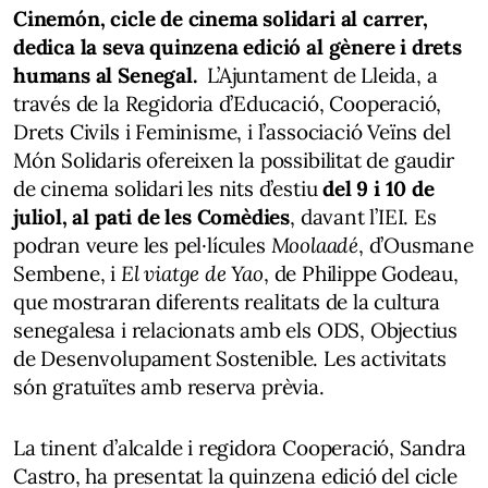
Cinemón, cicle de cinema solidari al carrer,
dedica la seva quinzena edició al gènere i drets
humans al Senegal.
L’Ajuntament de Lleida, a
través de la Regidoria d’Educació, Cooperació,
Drets Civils i Feminisme, i l’associació Veïns del
Món Solidaris ofereixen la possibilitat de gaudir
de cinema solidari les nits d’estiu
del 9 i 10 de
juliol, al pati de les Comèdies
, davant l’IEI. Es
podran veure les pel·lícules
Moolaadé
, d’Ousmane
Sembene, i
El viatge de Yao
, de Philippe Godeau,
que mostraran diferents realitats de la cultura
senegalesa i relacionats amb els ODS, Objectius
de Desenvolupament Sostenible. Les activitats
són gratuïtes amb reserva prèvia.
La tinent d’alcalde i regidora Cooperació, Sandra
Castro, ha presentat la quinzena edició del cicle