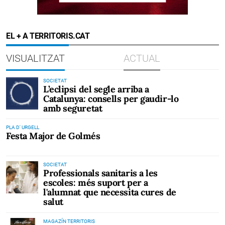
EL + A TERRITORIS.CAT
VISUALITZAT
ACTUAL
SOCIETAT
L’eclipsi del segle arriba a
Catalunya: consells per gaudir-lo
amb seguretat
PLA D' URGELL
Festa Major de Golmés
SOCIETAT
Professionals sanitaris a les
escoles: més suport per a
l'alumnat que necessita cures de
salut
MAGAZÍN TERRITORIS