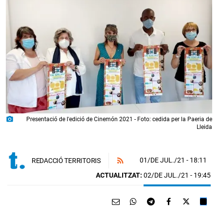
photo_camera
Presentació de l'edició de Cinemón 2021 - Foto: cedida per la Paeria de
Lleida
01/DE JUL./21
- 18:11
REDACCIÓ TERRITORIS
ACTUALITZAT:
02/DE JUL./21 - 19:45