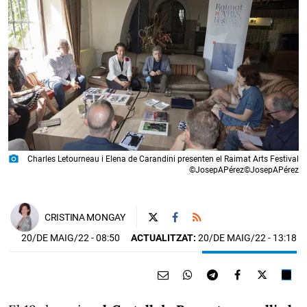
photo_camera
Charles Letourneau i Elena de Carandini presenten el Raimat Arts Festival
©JosepAPérez©JosepAPérez
CRISTINA MONGAY
20/DE MAIG/22
- 08:50
ACTUALITZAT:
20/DE MAIG/22 - 13:18