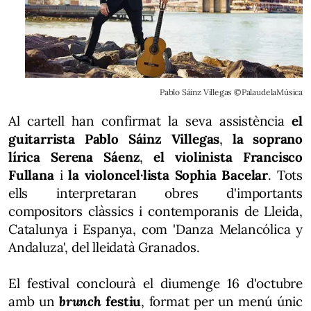
Pablo Sáinz Villegas ©PalaudelaMúsica
Al cartell han confirmat la seva assistència
el
guitarrista Pablo Sáinz Villegas
,
la soprano
lírica Serena Sáenz
,
el violinista Francisco
Fullana
i
la violoncel·lista Sophia Bacelar
. Tots
ells interpretaran obres d'importants
compositors clàssics i contemporanis de Lleida,
Catalunya i Espanya, com 'Danza Melancólica y
Andaluza', del lleidatà Granados.
El festival conclourà el diumenge 16 d'octubre
amb un
brunch
festiu
, format per un menú únic