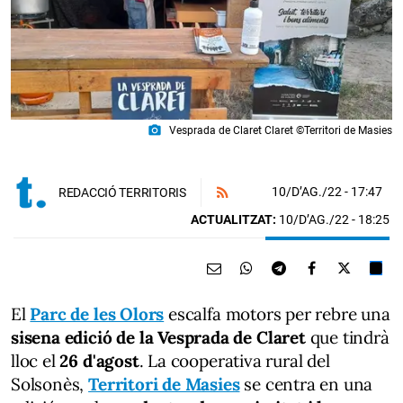
photo_camera
Vesprada de Claret Claret ©Territori de Masies
10/D’AG./22
- 17:47
REDACCIÓ TERRITORIS
ACTUALITZAT:
10/D’AG./22 - 18:25
El
Parc de les Olors
escalfa motors per rebre una
sisena edició de la Vesprada de Claret
que tindrà
lloc el
26 d'agost
. La cooperativa rural del
Solsonès,
Territori de Masies
se centra en una