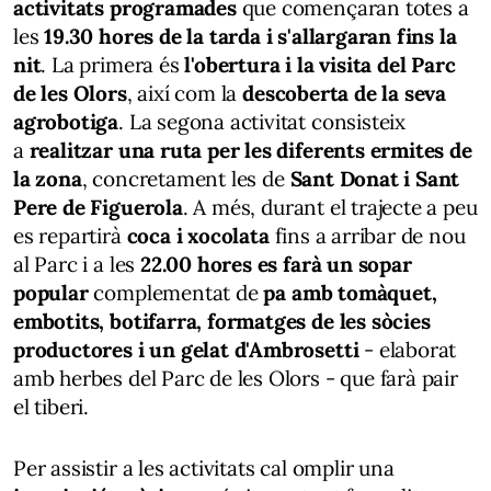
activitats programades
que començaran totes a
les
19.30 hores de la tarda i s'allargaran fins la
nit
. La primera és
l'obertura i la visita del Parc
de les Olors
, així com la
descoberta de la seva
agrobotiga
. La segona activitat consisteix
a
realitzar una ruta per les diferents ermites de
la zona
, concretament les de
Sant Donat i Sant
Pere de Figuerola
. A més, durant el trajecte a peu
es repartirà
coca i xocolata
fins a arribar de nou
al Parc i a les
22.00 hores es farà un sopar
popular
complementat de
pa amb tomàquet,
embotits, botifarra, formatges de les sòcies
productores i un gelat d'Ambrosetti
- elaborat
amb herbes del Parc de les Olors - que farà pair
el tiberi.
Per assistir a les activitats cal omplir una