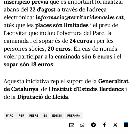
inscripció prèvia
que és important formalitzar
abans del
22 d'agost
a través de l'adreça
electrònica:
informacio@territoridemasies.cat
,
atès que les
places són limitades
i el preu de
l'activitat que inclou l'obertura del Parc, la
caminada i el sopar és de
24 euros
i per les
persones sòcies,
20 euros
. En cas de només
voler participar a la
caminada són
6 euros
i el
sopar són 18 euros
.
Aquesta iniciativa rep el suport de la
Generalitat
de Catalunya
, de l'
Institut d'Estudis Ilerdencs
i
de la
Diputació de Lleida
.
PARC
PER
REBRE
ÉS
EDICIÓ
PREPARA