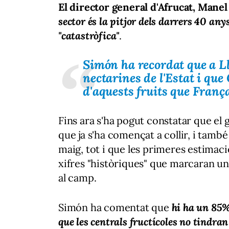
El director general d'Afrucat, Mane
sector és la pitjor dels darrers 40 any
"catastròfica"
.
Simón ha recordat que a Ll
nectarines de l'Estat i qu
d'aquests fruits que França
Fins ara s'ha pogut constatar que el g
que ja s'ha començat a collir, i tamb
maig, tot i que les primeres estimac
xifres "històriques" que marcaran un
al camp.
Simón ha comentat que
hi ha un 85%
que les centrals fructícoles no tindran