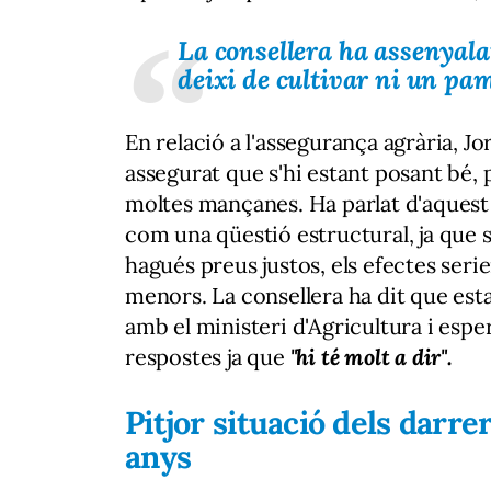
La consellera ha assenyalat
deixi de cultivar ni un pam
En relació a l'assegurança agrària, Jo
assegurat que s'hi estant posant bé,
moltes mançanes. Ha parlat d'aques
com una qüestió estructural, ja que s
hagués preus justos, els efectes seri
menors. La consellera ha dit que est
amb el ministeri d'Agricultura i espe
respostes ja que
"hi té molt a dir".
Pitjor situació dels darre
anys