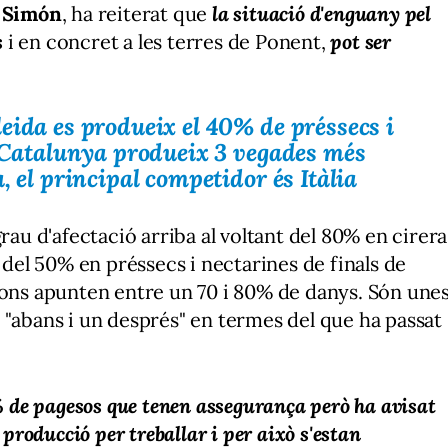
l Simón
, ha reiterat que
la situació d'enguany pel
s
i en concret a les terres de Ponent,
pot ser
eida es produeix el 40% de préssecs i
e Catalunya produeix 3 vegades més
, el principal competidor és Itàlia
rau d'afectació arriba al voltant del 80% en cirera
é del 50% en préssecs i nectarines de finals de
ions apunten entre un 70 i 80% de danys. Són une
 "abans i un després" en termes del que ha passat
 de pagesos que tenen assegurança però ha avisat
 producció per treballar i per això s'estan