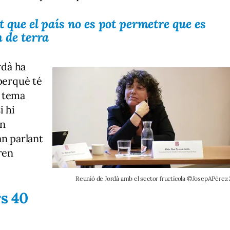
 que el país no es pot permetre que es
 de terra
rdà ha
 perquè té
t tema
i hi
en
an parlant
ren
Reunió de Jordà amb el sector fructícola ©JosepAPérez 
rs 40