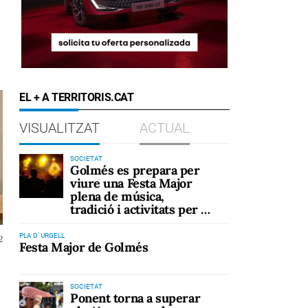
EL + A TERRITORIS.CAT
VISUALITZAT
ACTUAL
SOCIETAT
Golmés es prepara per
viure una Festa Major
plena de música,
tradició i activitats per a
tots els públics
PLA D' URGELL
2
Festa Major de Golmés
SOCIETAT
Ponent torna a superar