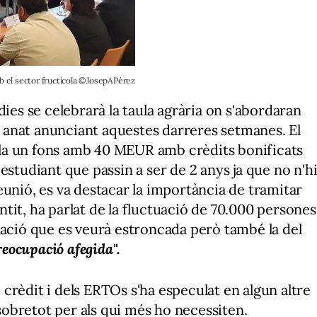
b el sector fructícola ©JosepAPérez
dies se celebrarà la taula agrària on s'abordaran
ha anat anunciant aquestes darreres setmanes. El
la un fons amb 40 MEUR amb crèdits bonificats
estudiant que passin a ser de 2 anys ja que no n'h
eunió, es va destacar la importància de tramitar
tit, ha parlat de la fluctuació de 70.000 persones
uació que es veurà estroncada però també la del
reocupació afegida".
de crèdit i dels ERTOs s'ha especulat en algun altre
 sobretot per als qui més ho necessiten.