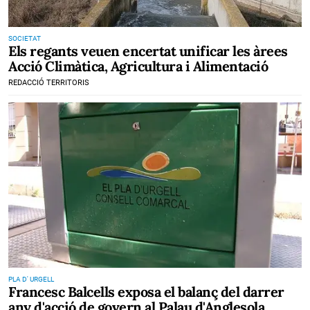
SOCIETAT
Els regants veuen encertat unificar les àrees
Acció Climàtica, Agricultura i Alimentació
REDACCIÓ TERRITORIS
PLA D' URGELL
Francesc Balcells exposa el balanç del darrer
any d'acció de govern al Palau d'Anglesola