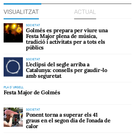
VISUALITZAT
ACTUAL
SOCIETAT
Golmés es prepara per viure una
Festa Major plena de música,
tradició i activitats per a tots els
públics
SOCIETAT
L’eclipsi del segle arriba a
Catalunya: consells per gaudir-lo
amb seguretat
PLA D' URGELL
Festa Major de Golmés
SOCIETAT
Ponent torna a superar els 41
graus en el segon dia de l'onada de
calor