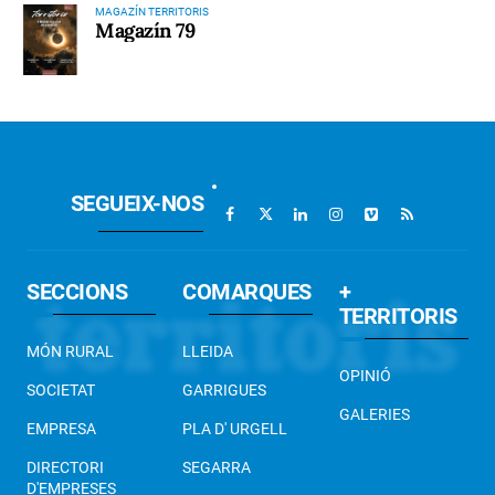
MAGAZÍN TERRITORIS
Magazín 79
SEGUEIX-NOS
SECCIONS
COMARQUES
+
TERRITORIS
MÓN RURAL
LLEIDA
OPINIÓ
SOCIETAT
GARRIGUES
GALERIES
EMPRESA
PLA D' URGELL
DIRECTORI
SEGARRA
D'EMPRESES