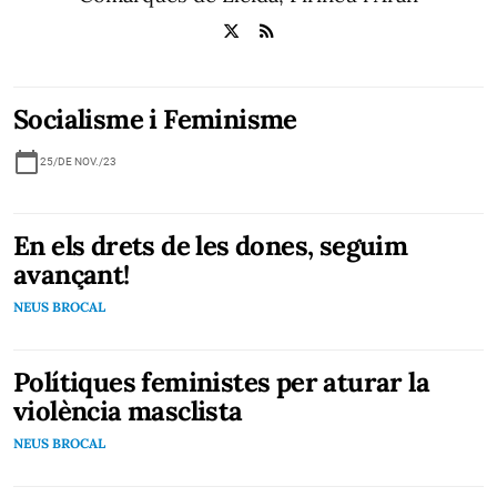
Socialisme i Feminisme
calendar_today
25/DE NOV./23
En els drets de les dones, seguim
avançant!
NEUS BROCAL
Polítiques feministes per aturar la
violència masclista
NEUS BROCAL