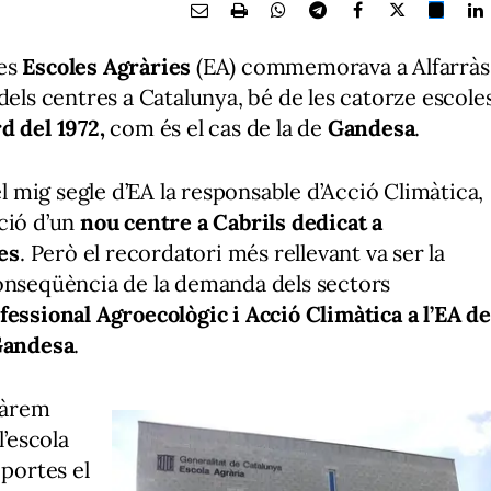
es
Escoles Agràries
(EA) commemorava a Alfarràs
dels centres a Catalunya, bé de les catorze escole
d del 1972,
com és el cas de la de
Gandesa
.
mig segle d’EA la responsable d’Acció Climàtica,
ció d’un
nou centre a Cabrils dedicat a
ies
. Però el recordatori més rellevant va ser la
conseqüència de la demanda dels sectors
fessional Agroecològic i Acció Climàtica a l’EA de
 Gandesa
.
vàrem
l’escola
 portes el