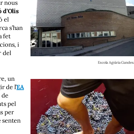
ar nous
ó d’Olis
ó el
rca s’han
a fet
cions, i
r del
Escola Agrària Gandes
re, un
r de l’
EA
e de
ts pel
ns per
e senten