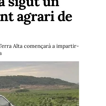
a sigut un
nt agrari de
la Terra Alta començarà a impartir-
a