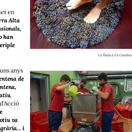
uet en
rra Alta
ssionals,
o han
eriple
La Piada a EA Gandes
 uns anys
rentena de
antena,
matiu
.
d’Acció
e
otiu va
rària... i