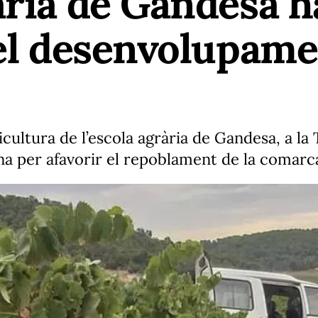
ària de Gandesa h
del desenvolupame
viticultura de l’escola agrària de Gandesa, a 
una per afavorir el repoblament de la comarc