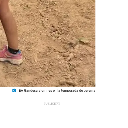
photo_camera
EA Gandesa alumnes en la temporada de berema
2