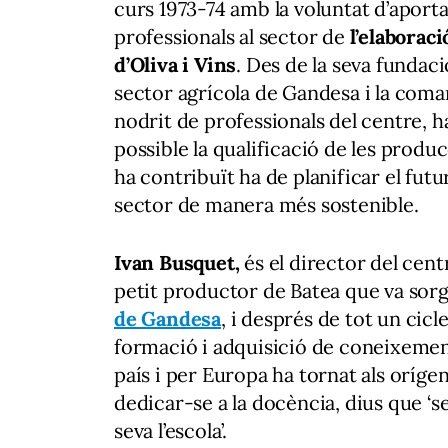
curs 1973-74 amb la voluntat d’aport
professionals al sector de
l’elaboraci
d’Oliva i Vins
. Des de la seva fundaci
sector agrícola de Gandesa i la coma
nodrit de professionals del centre, h
possible la qualificació de les produc
ha contribuït ha de planificar el futu
sector de manera més sostenible.
Ivan Busquet,
és el director del cent
petit productor de Batea que va sorgi
de Gandesa
, i després de tot un cicl
formació i adquisició de coneixemen
país i per Europa ha tornat als oríge
dedicar-se a la docència, dius que ‘s
seva l’escola’.