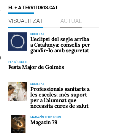
EL + A TERRITORIS.CAT
VISUALITZAT
ACTUAL
SOCIETAT
L’eclipsi del segle arriba
a Catalunya: consells per
gaudir-lo amb seguretat
a
PLA D' URGELL
Festa Major de Golmés
SOCIETAT
Professionals sanitaris a
les escoles: més suport
per a l'alumnat que
necessita cures de salut
MAGAZÍN TERRITORIS
Magazín 79