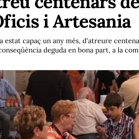
treu centenars de 
ficis i Artesania
ha estat capaç un any més, d'atreure centena
conseqüència deguda
en bona part, a la comp