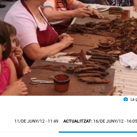
photo_camera
La 
11/DE JUNY/12
- 11:49
ACTUALITZAT:
16/DE JUNY/12 - 16:0