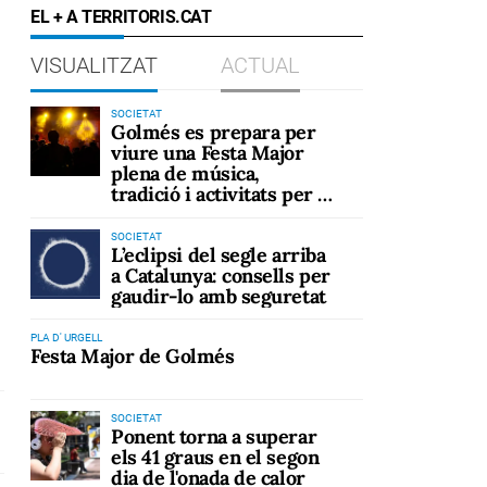
EL + A TERRITORIS.CAT
VISUALITZAT
ACTUAL
SOCIETAT
Golmés es prepara per
viure una Festa Major
plena de música,
tradició i activitats per a
tots els públics
SOCIETAT
L’eclipsi del segle arriba
a Catalunya: consells per
gaudir-lo amb seguretat
PLA D' URGELL
Festa Major de Golmés
SOCIETAT
Ponent torna a superar
els 41 graus en el segon
dia de l'onada de calor