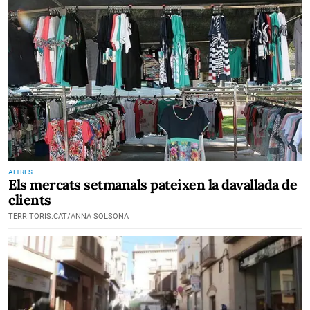
ALTRES
Els mercats setmanals pateixen la davallada de
clients
TERRITORIS.CAT/ANNA SOLSONA