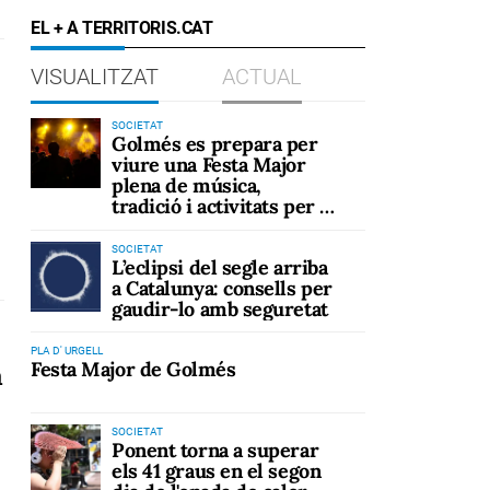
EL + A TERRITORIS.CAT
VISUALITZAT
ACTUAL
SOCIETAT
Golmés es prepara per
viure una Festa Major
plena de música,
tradició i activitats per a
tots els públics
SOCIETAT
L’eclipsi del segle arriba
a Catalunya: consells per
gaudir-lo amb seguretat
PLA D' URGELL
Festa Major de Golmés
a
SOCIETAT
Ponent torna a superar
els 41 graus en el segon