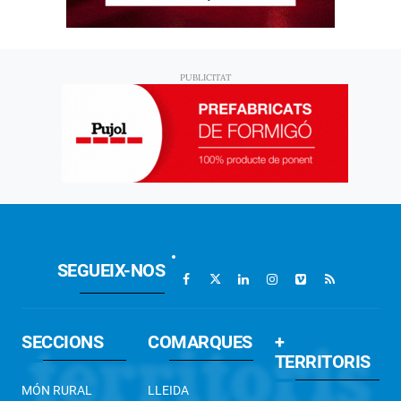
SEGUEIX-NOS
SECCIONS
COMARQUES
+
TERRITORIS
MÓN RURAL
LLEIDA