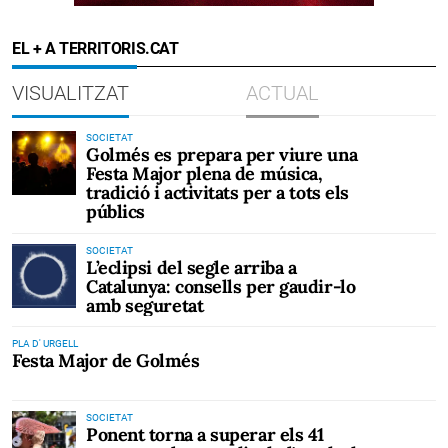
EL + A TERRITORIS.CAT
VISUALITZAT
ACTUAL
SOCIETAT
Golmés es prepara per viure una
Festa Major plena de música,
tradició i activitats per a tots els
públics
SOCIETAT
L’eclipsi del segle arriba a
Catalunya: consells per gaudir-lo
amb seguretat
PLA D' URGELL
Festa Major de Golmés
SOCIETAT
Ponent torna a superar els 41