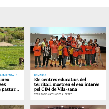
IAMBIENTAL, DE
COMARCA
rineu
Els centres educatius del
INCENDIS
ees
territori mostren el seu interès
e pastures
pel CIM de Vila-sana
TERRITORIS.CAT/JOSEP A. PÉREZ