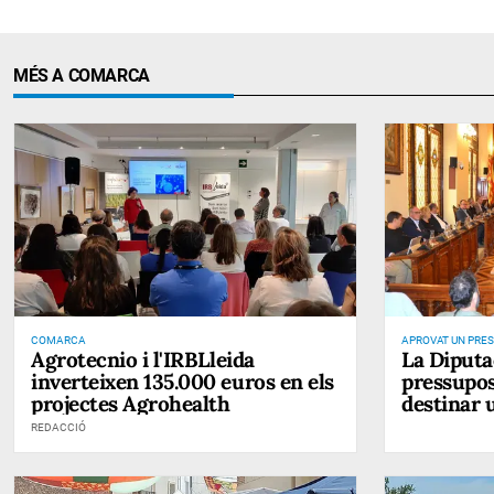
MÉS A COMARCA
COMARCA
APROVAT UN PRES
Agrotecnio i l'IRBLleida
La Diputa
D'EUROS PER A L'
inverteixen 135.000 euros en els
pressupost d
projectes Agrohealth
destinar 
administr
REDACCIÓ