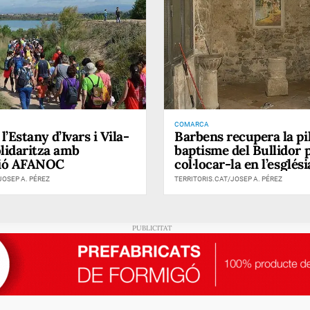
COMARCA
 l’Estany d’Ivars i Vila-
Barbens recupera la pi
olidaritza amb
baptisme del Bullidor 
ció AFANOC
col·locar-la en l’esglési
JOSEP A. PÉREZ
TERRITORIS.CAT/JOSEP A. PÉREZ