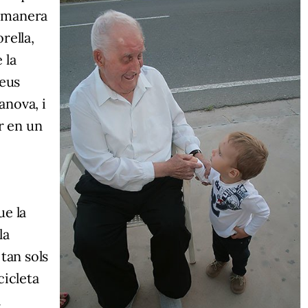
a manera
rella,
 la
seus
anova, i
r en un
ue la
la
tan sols
cicleta
a