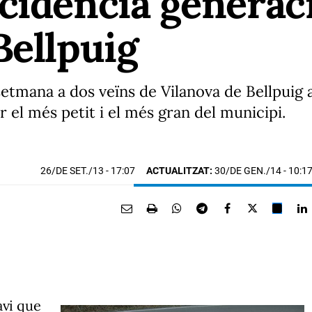
cidència generaci
Bellpuig
 setmana a dos veïns de Vilanova de Bellpuig
r el més petit i el més gran del municipi.
26/DE SET./13
- 17:07
ACTUALITZAT:
30/DE GEN./14 - 10:1
avi que