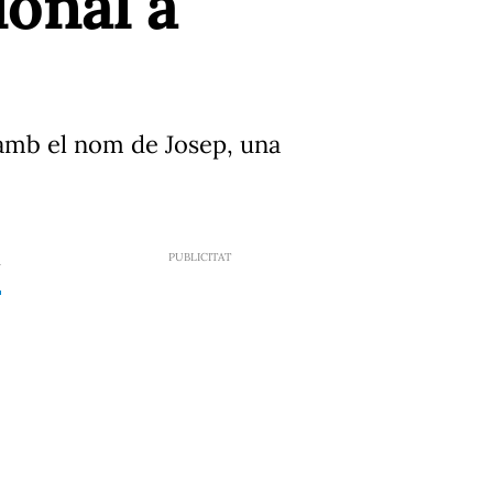
onal a
 amb el nom de Josep, una
7