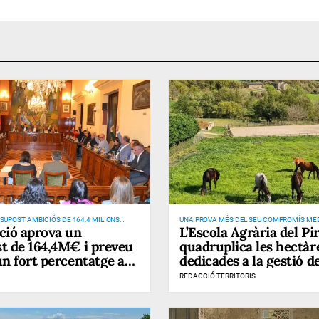
SUPOST AMBICIÓS DE 164,4 MILIONS
UNA PROVA MÉS DEL SEU COMPROMÍS MED
ció aprova un
L’Escola Agrària del Pi
ANY 2024
PRESERVACIÓ DE SÒLS I DE PREVENCIÓ D’
e 164,4M€ i preveu
quadruplica les hectàr
un fort percentatge a
dedicades a la gestió d
acions locals
i prats
REDACCIÓ TERRITORIS