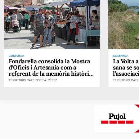
COMARCA
COMARCA
Fondarella consolida la Mostra
La Volta a
d'Oficis i Artesania com a
sana se s
referent de la memòria històrica
l’associa
del territori
TERRITORIS.CAT/JOSEP A. PÉREZ
TERRITORIS.CAT/