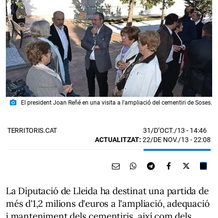
photo_camera
El president Joan Reñé en una visita a l'ampliació del cementiri de Soses.
31/D’OCT./13
- 14:46
TERRITORIS.CAT
ACTUALITZAT:
22/DE NOV./13 - 22:08
La Diputació de Lleida ha destinat una partida de
més d'1,2 milions d'euros a l'ampliació, adequació
i manteniment dels cementiris, així com dels