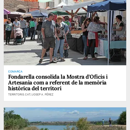
COMARCA
Fondarella consolida la Mostra d'Oficis i
Artesania com a referent de la memòria
històrica del territori
TERRITORIS.CAT/JOSEP A. PÉREZ