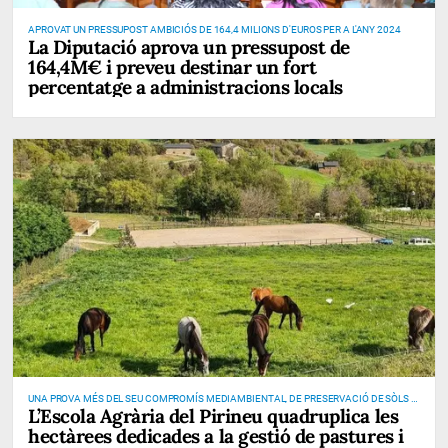
APROVAT UN PRESSUPOST AMBICIÓS DE 164,4 MILIONS D'EUROS PER A L'ANY 2024
La Diputació aprova un pressupost de
164,4M€ i preveu destinar un fort
percentatge a administracions locals
UNA PROVA MÉS DEL SEU COMPROMÍS MEDIAMBIENTAL, DE PRESERVACIÓ DE SÒLS I
L’Escola Agrària del Pirineu quadruplica les
DE PREVENCIÓ D’INCENDIS
hectàrees dedicades a la gestió de pastures i