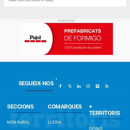
TERRITORIS.CAT/JOSEP A. PÉREZ
SEGUEIX-NOS
SECCIONS
COMARQUES
+
TERRITORIS
MÓN RURAL
LLEIDA
OPINIÓ