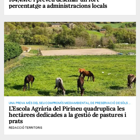
percentatge a administracions locals
UNA PROVA MÉS DEL SEU COMPROMÍS MEDIAMBIENTAL, DE PRESERVACIÓ DE SÒLS I
L’Escola Agrària del Pirineu quadruplica les
DE PREVENCIÓ D’INCENDIS
hectàrees dedicades a la gestió de pastures i
prats
REDACCIÓ TERRITORIS