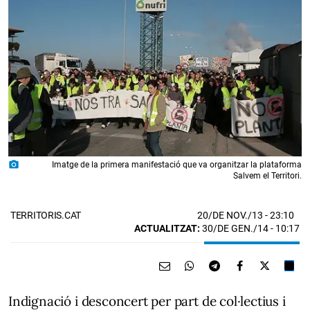
photo_camera
Imatge de la primera manifestació que va organitzar la plataforma
Salvem el Territori.
20/DE NOV./13
- 23:10
TERRITORIS.CAT
ACTUALITZAT:
30/DE GEN./14 - 10:17
Indignació i desconcert per part de col·lectius i