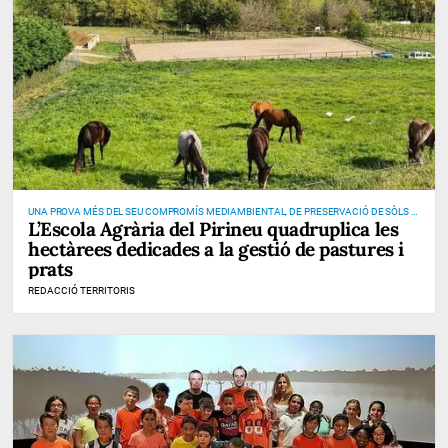
UNA PROVA MÉS DEL SEU COMPROMÍS MEDIAMBIENTAL, DE PRESERVACIÓ DE SÒLS I
L’Escola Agrària del Pirineu quadruplica les
DE PREVENCIÓ D’INCENDIS
hectàrees dedicades a la gestió de pastures i
prats
REDACCIÓ TERRITORIS