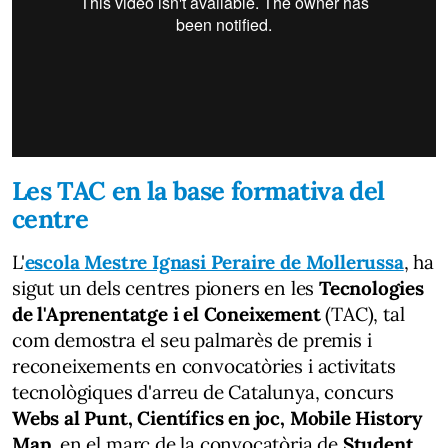
Les TAC en la base formativa del
centre
L'
escola Mestre Ignasi Peraire de Mollerussa
, ha
sigut un dels centres pioners en les
Tecnologies
de l'Aprenentatge i el Coneixement
(TAC), tal
com demostra el seu palmarès de premis i
reconeixements en convocatòries i activitats
tecnològiques d'arreu de Catalunya, concurs
Webs al Punt, Científics en joc, Mobile History
Map
, en el marc de la convocatòria de
Student