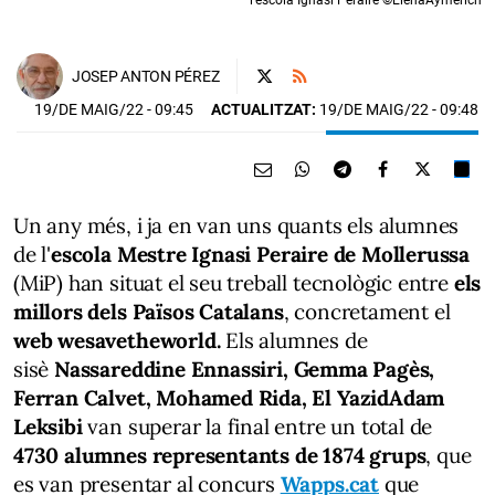
JOSEP ANTON PÉREZ
19/DE MAIG/22
- 09:45
ACTUALITZAT:
19/DE MAIG/22 - 09:48
Un any més, i ja en van uns quants els alumnes
de l'
escola Mestre Ignasi Peraire de Mollerussa
(MiP) han situat el seu treball tecnològic entre
els
millors dels Països Catalans
, concretament el
web wesavetheworld.
Els alumnes de
sisè
Nassareddine Ennassiri, Gemma Pagès,
Ferran Calvet, Mohamed Rida, El YazidAdam
Leksibi
van superar la final entre un total de
4730 alumnes representants de 1874 grups
, que
es van presentar al concurs
Wapps.cat
que