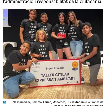
l'administració i responsabilitat de la ciutadania
photo_camera
Nassareddine, Gemma, Ferran, Mohamed, El YazidAdam el alumnes de
l'escola Ignasi Peraire ©ElenaAymerich