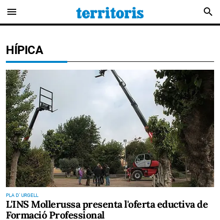
menu
search
HÍPICA
PLA D' URGELL
L'INS Mollerussa presenta l'oferta eductiva de
Formació Professional