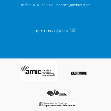
Telèfon 676 56 02 52 - redaccio@territoris.cat
SEGÜENT
Bell-lloc col·loca clavegueram en un
tram de l'antiga N-II