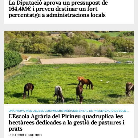
La Diputació aprova un pressupost de
164,4M€ i preveu destinar un fort
percentatge a administracions locals
UNA PROVA MÉS DEL SEU COMPROMÍS MEDIAMBIENTAL, DE PRESERVACIÓ DE SÒLS I
L’Escola Agrària del Pirineu quadruplica les
DE PREVENCIÓ D’INCENDIS
hectàrees dedicades a la gestió de pastures i
prats
REDACCIÓ TERRITORIS