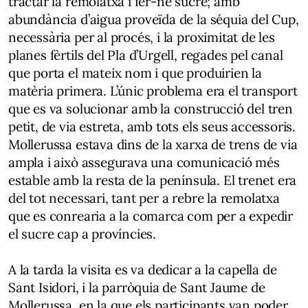
tractar la remolatxa i fer-ne sucre; amb
abundància d’aigua proveïda de la séquia del Cup,
necessària per al procés, i la proximitat de les
planes fèrtils del Pla d’Urgell, regades pel canal
que porta el mateix nom i que produirien la
matèria primera. L’únic problema era el transport
que es va solucionar amb la construcció del tren
petit, de via estreta, amb tots els seus accessoris.
Mollerussa estava dins de la xarxa de trens de via
ampla i això assegurava una comunicació més
estable amb la resta de la península. El trenet era
del tot necessari, tant per a rebre la remolatxa
que es conrearia a la comarca com per a expedir
el sucre cap a províncies.
A la tarda la visita es va dedicar a la capella de
Sant Isidori, i la parròquia de Sant Jaume de
Mollerussa, en la que els participants van poder