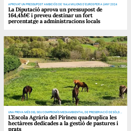
APROVAT UN PRESSUPOST AMBICIÓS DE 164,4 MILIONS D'EUROS PER A L'ANY 2024
La Diputació aprova un pressupost de
164,4M€ i preveu destinar un fort
percentatge a administracions locals
UNA PROVA MÉS DEL SEU COMPROMÍS MEDIAMBIENTAL, DE PRESERVACIÓ DE SÒLS I
L’Escola Agrària del Pirineu quadruplica les
DE PREVENCIÓ D’INCENDIS
hectàrees dedicades a la gestió de pastures i
prats