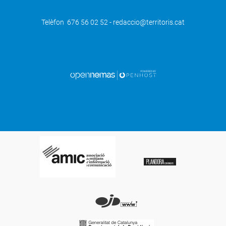
Telèfon 676 56 02 52 - redaccio@territoris.cat
SEGÜENT
Bell-lloc per la Independència fa una
convocatòria en suport dels docents de
les Illes Balears