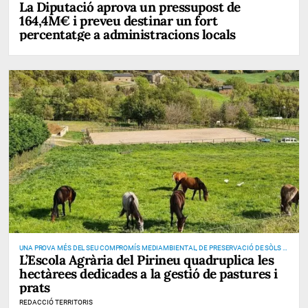
La Diputació aprova un pressupost de
164,4M€ i preveu destinar un fort
percentatge a administracions locals
UNA PROVA MÉS DEL SEU COMPROMÍS MEDIAMBIENTAL, DE PRESERVACIÓ DE SÒLS I
L’Escola Agrària del Pirineu quadruplica les
DE PREVENCIÓ D’INCENDIS
hectàrees dedicades a la gestió de pastures i
prats
REDACCIÓ TERRITORIS