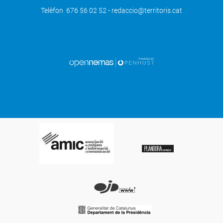
Telèfon 676 56 02 52 - redaccio@territoris.cat
SEGÜENT
Els petits mamífers demostren la bona
salut ambiental de l'Estany d'Ivars i
Vila-sana