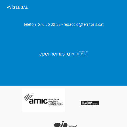
AVÍS LEGAL
Telèfon 676 56 02 52 - redaccio@territoris.cat
SEGÜENT
Cal una gran força unitària d'esquerres
per a portar a bon port el procés català