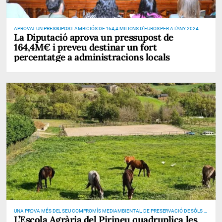
APROVAT UN PRESSUPOST AMBICIÓS DE 164,4 MILIONS D'EUROS PER A L'ANY 2024
La Diputació aprova un pressupost de
164,4M€ i preveu destinar un fort
percentatge a administracions locals
UNA PROVA MÉS DEL SEU COMPROMÍS MEDIAMBIENTAL, DE PRESERVACIÓ DE SÒLS I
L’Escola Agrària del Pirineu quadruplica les
DE PREVENCIÓ D’INCENDIS