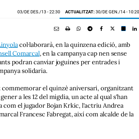
03/DE DES./13
- 22:30
ACTUALITZAT:
30/DE GEN./14 - 10:2
Linyola
col·laborarà, en la quinzena edició, amb
nsell Comarcal
, en la campanya cap nen sense
ants podran canviar joguines per entrades i
mpanya solidaria.
ut commemorar el quinzè aniversari, organitzant
gener a les 12 del migdia, un acte al qual s'han
a com el jugador Bojan Krkic, l'actriu Andrea
marcal Francesc Fabregat, així com alcalde de la