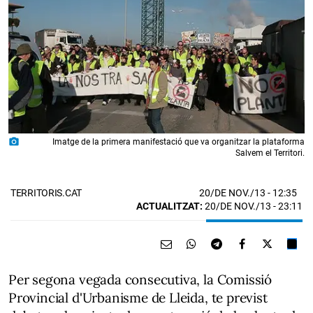
photo_camera
Imatge de la primera manifestació que va organitzar la plataforma
Salvem el Territori.
20/DE NOV./13
- 12:35
TERRITORIS.CAT
ACTUALITZAT:
20/DE NOV./13 - 23:11
Per segona vegada consecutiva, la Comissió
Provincial d'Urbanisme de Lleida, te previst