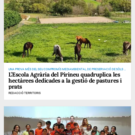
UNA PROVA MÉS DEL SEU COMPROMÍS MEDIAMBIENTAL, DE PRESERVACIÓ DE SÒLS I
L’Escola Agrària del Pirineu quadruplica les
DE PREVENCIÓ D’INCENDIS
hectàrees dedicades a la gestió de pastures i
prats
REDACCIÓ TERRITORIS