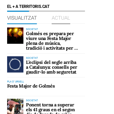
EL + A TERRITORIS.CAT
VISUALITZAT
ACTUAL
SOCIETAT
Golmés es prepara per
viure una Festa Major
plena de música,
tradició i activitats per a
tots els públics
SOCIETAT
L’eclipsi del segle arriba
a Catalunya: consells per
gaudir-lo amb seguretat
PLA D' URGELL
Festa Major de Golmés
SOCIETAT
Ponent torna a superar
els 41 graus en el segon