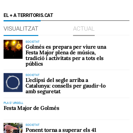
EL + A TERRITORIS.CAT
VISUALITZAT
ACTUAL
SOCIETAT
Golmés es prepara per viure una
Festa Major plena de música,
tradició i activitats per a tots els
públics
SOCIETAT
L’eclipsi del segle arriba a
Catalunya: consells per gaudir-lo
amb seguretat
PLA D' URGELL
Festa Major de Golmés
SOCIETAT
Ponent torna a superar els 41