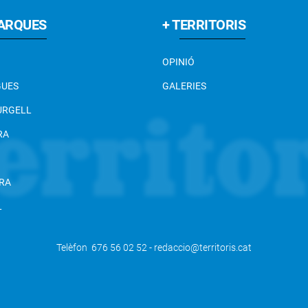
ARQUES
+ TERRITORIS
OPINIÓ
GUES
GALERIES
 URGELL
RA
RA
L
Telèfon 676 56 02 52 - redaccio@territoris.cat