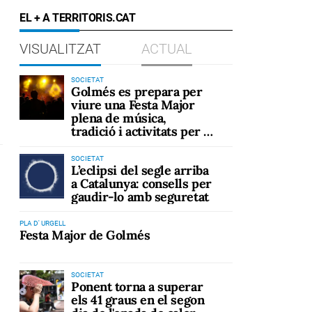
EL + A TERRITORIS.CAT
VISUALITZAT
ACTUAL
SOCIETAT
Golmés es prepara per
viure una Festa Major
plena de música,
tradició i activitats per a
tots els públics
SOCIETAT
L’eclipsi del segle arriba
a Catalunya: consells per
gaudir-lo amb seguretat
PLA D' URGELL
Festa Major de Golmés
SOCIETAT
Ponent torna a superar
els 41 graus en el segon