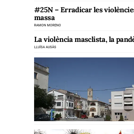
#25N – Erradicar les violèncie
massa
RAMON MORENO
La violència masclista, la pan
LLUÏSA AUSÀS