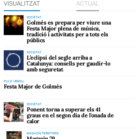
VISUALITZAT
ACTUAL
SOCIETAT
Golmés es prepara per viure una
Festa Major plena de música,
tradició i activitats per a tots els
públics
SOCIETAT
L’eclipsi del segle arriba a
Catalunya: consells per gaudir-lo
amb seguretat
PLA D' URGELL
Festa Major de Golmés
SOCIETAT
Ponent torna a superar els 41
graus en el segon dia de l'onada de
calor
MAGAZÍN TERRITORIS
Magazín 79