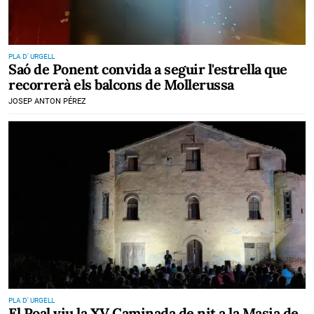
PLA D' URGELL
Saó de Ponent convida a seguir l'estrella que
recorrerà els balcons de Mollerussa
JOSEP ANTON PÉREZ
PLA D' URGELL
El Poal viu la XV Caminada de nit a la Masia de