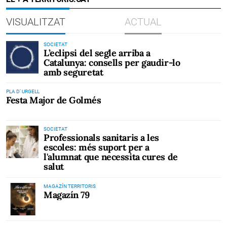
VISUALITZAT
ACTUAL
SOCIETAT
L’eclipsi del segle arriba a
Catalunya: consells per gaudir-lo
amb seguretat
PLA D' URGELL
Festa Major de Golmés
SOCIETAT
Professionals sanitaris a les
escoles: més suport per a
l'alumnat que necessita cures de
salut
MAGAZÍN TERRITORIS
Magazín 79