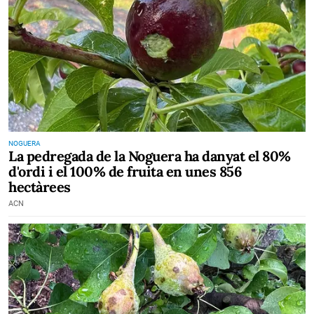
NOGUERA
La pedregada de la Noguera ha danyat el 80%
d'ordi i el 100% de fruita en unes 856
hectàrees
ACN