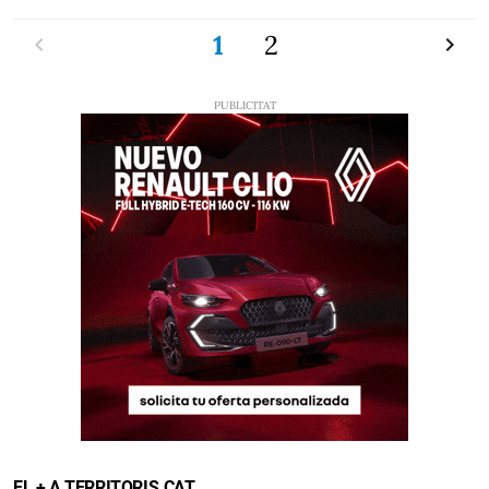
Previ
1
2
Pròxi
EL + A TERRITORIS.CAT