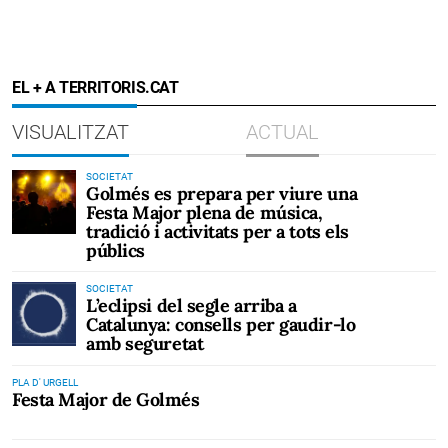
EL + A TERRITORIS.CAT
VISUALITZAT
ACTUAL
SOCIETAT
Golmés es prepara per viure una
Festa Major plena de música,
tradició i activitats per a tots els
públics
SOCIETAT
L’eclipsi del segle arriba a
Catalunya: consells per gaudir-lo
amb seguretat
PLA D' URGELL
Festa Major de Golmés