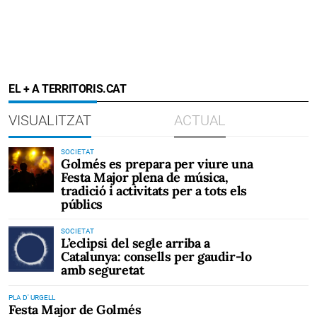
EL + A TERRITORIS.CAT
VISUALITZAT
ACTUAL
SOCIETAT
Golmés es prepara per viure una
Festa Major plena de música,
tradició i activitats per a tots els
públics
SOCIETAT
L’eclipsi del segle arriba a
Catalunya: consells per gaudir-lo
amb seguretat
PLA D' URGELL
Festa Major de Golmés