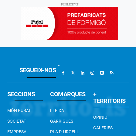
SEGUEIX-NOS
SECCIONS
COMARQUES
+
TERRITORIS
MÓN RURAL
LLEIDA
OPINIÓ
SOCIETAT
GARRIGUES
GALERIES
EMPRESA
PLA D' URGELL