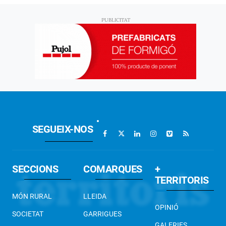
SEGUEIX-NOS
SECCIONS
COMARQUES
+
TERRITORIS
MÓN RURAL
LLEIDA
OPINIÓ
SOCIETAT
GARRIGUES
GALERIES